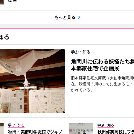
もっと見る
知る
学ぶ・知る
角間川に伝わる妖怪たち
本郷家住宅で企画展
旧本郷家住宅文庫蔵（大仙市角間川
在、妖怪展「川のまちに生きるモノ
かれている。
学ぶ・知る
学ぶ・知る
秋田・美郷町学友館でツキノ
秋田修英高校にフ