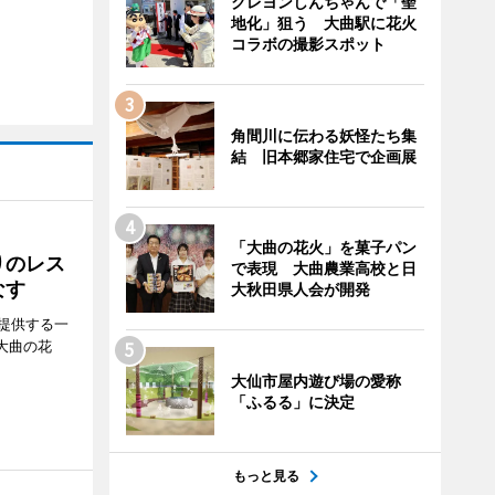
クレヨンしんちゃんで「聖
地化」狙う 大曲駅に花火
コラボの撮影スポット
角間川に伝わる妖怪たち集
結 旧本郷家住宅で企画展
「大曲の花火」を菓子パン
りのレス
で表現 大曲農業高校と日
なす
大秋田県人会が開発
提供する一
大曲の花
大仙市屋内遊び場の愛称
「ふるる」に決定
もっと見る