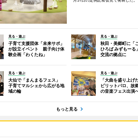
月31日の定例記者会見で発表した。
見る・遊ぶ
見る・遊ぶ
子育て支援団体「未来サポ」
秋田・美郷町に「
が設立イベント 親子向け体
ひろば みずもーる
験企画「わくたね」
交流の拠点に
見る・遊ぶ
見る・遊ぶ
大仙で「まんまるフェス」
「大曲を盛り上げ
子育てマルシェから広がる地
ピリットパロ、故
域の輪
の音楽フェス出演
もっと見る