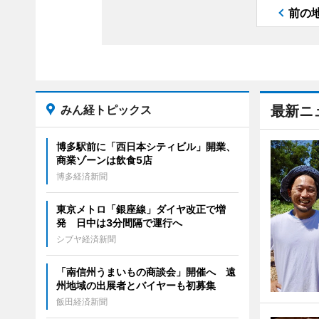
前の
みん経トピックス
最新ニ
博多駅前に「西日本シティビル」開業、
商業ゾーンは飲食5店
博多経済新聞
東京メトロ「銀座線」ダイヤ改正で増
発 日中は3分間隔で運行へ
シブヤ経済新聞
「南信州うまいもの商談会」開催へ 遠
州地域の出展者とバイヤーも初募集
飯田経済新聞