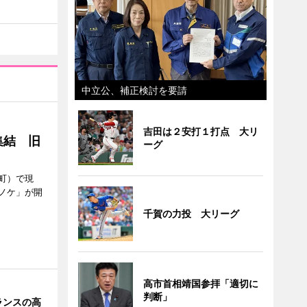
中立公、補正検討を要請
吉田は２安打１打点 大リ
集結 旧
ーグ
町）で現
ノケ」が開
千賀の力投 大リーグ
高市首相靖国参拝「適切に
判断」
ランスの高