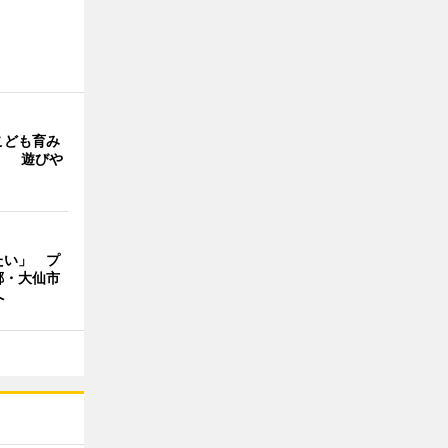
こども育み
」 遊びや
たい」 プ
郷・大仙市
へ