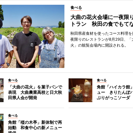
食べる
大曲の花火会場に一夜限
トラン 秋田の食でもて
秋田県産食材を使ったコース料理を
夜限りのレストランが8月29日、「
火」の観覧会場内に開設される。
食べる
食べる
「大曲の花火」を菓子パンで
角館「ハイカラ館
表現 大曲農業高校と日大秋
ュー きりたんぽ
田県人会が開発
ぶりがっこソーダ
食べる
角館「樅の木亭」新体制で再
始動 和食中心の新メニュー
提供