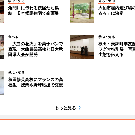
学ぶ・知る
見る・遊ぶ
角間川に伝わる妖怪たち集
大仙市屋内遊び場
結 旧本郷家住宅で企画展
るる」に決定
食べる
学ぶ・知る
「大曲の花火」を菓子パンで
秋田・美郷町学友
表現 大曲農業高校と日大秋
ワグマ特別展 写
田県人会が開発
生態を伝える
学ぶ・知る
秋田修英高校にフランスの高
校生 授業や野球応援で交流
もっと見る