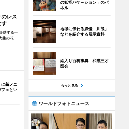
の妖怪バケ～ション」のパ
ネル
りのレス
なす
地域に伝わる妖怪「川熊」
提供する一
などを紹介する展示資料
大曲の花
絵入り百科事典「和漢三才
図会」
」に新メニ
もっと見る
パフェとい
ワールドフォトニュース