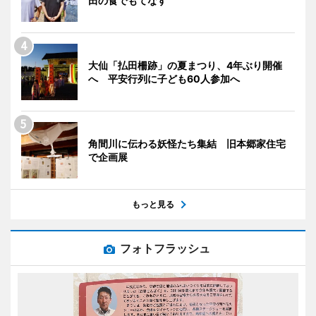
田の食でもてなす
大仙「払田柵跡」の夏まつり、4年ぶり開催
へ 平安行列に子ども60人参加へ
角間川に伝わる妖怪たち集結 旧本郷家住宅
で企画展
もっと見る
フォトフラッシュ