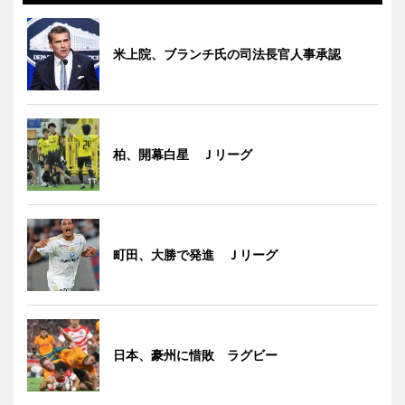
米上院、ブランチ氏の司法長官人事承認
柏、開幕白星 Ｊリーグ
町田、大勝で発進 Ｊリーグ
日本、豪州に惜敗 ラグビー