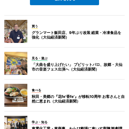
買う
グランマート飯田店、9年ぶり改装 総菜・冷凍食品を
強化（大仙経済新聞）
見る・遊ぶ
「大曲を盛り上げたい」 プピリットパロ、故郷・大仙
市の音楽フェス出演へ（大仙経済新聞）
食べる
秋田・美郷の『花fe'香fe'』が移転10周年 お客さんと自
然に恵まれ（大仙経済新聞）
学ぶ・知る
東電化工業・東商事、わらび劇場に車いす寄贈 観劇環