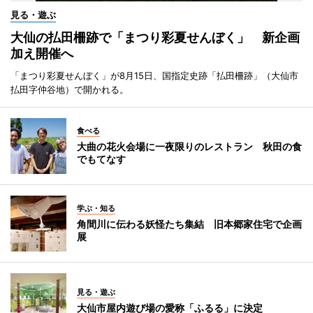
見る・遊ぶ
大仙の払田柵跡で「まつり彩夏せんぼく」 新企画
加え開催へ
「まつり彩夏せんぼく」が8月15日、国指定史跡「払田柵跡」（大仙市
払田字仲谷地）で開かれる。
食べる
大曲の花火会場に一夜限りのレストラン 秋田の食
でもてなす
学ぶ・知る
角間川に伝わる妖怪たち集結 旧本郷家住宅で企画
展
見る・遊ぶ
大仙市屋内遊び場の愛称「ふるる」に決定