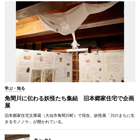
学ぶ・知る
角間川に伝わる妖怪たち集結 旧本郷家住宅で企画
展
旧本郷家住宅文庫蔵（大仙市角間川町）で現在、妖怪展「川のまちに生
きるモノノケ」が開かれている。
学ぶ・知る