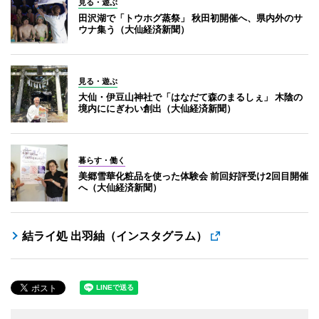
見る・遊ぶ
田沢湖で「トウホグ蒸祭」 秋田初開催へ、県内外のサ
ウナ集う（大仙経済新聞）
見る・遊ぶ
大仙・伊豆山神社で「はなだて森のまるしぇ」 木陰の
境内ににぎわい創出（大仙経済新聞）
暮らす・働く
美郷雪華化粧品を使った体験会 前回好評受け2回目開催
へ（大仙経済新聞）
結ライ処 出羽紬（インスタグラム）