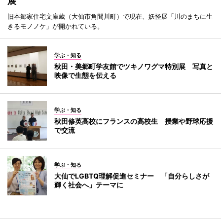
展
旧本郷家住宅文庫蔵（大仙市角間川町）で現在、妖怪展「川のまちに生
きるモノノケ」が開かれている。
学ぶ・知る
秋田・美郷町学友館でツキノワグマ特別展 写真と
映像で生態を伝える
学ぶ・知る
秋田修英高校にフランスの高校生 授業や野球応援
で交流
学ぶ・知る
大仙でLGBTQ理解促進セミナー 「自分らしさが
輝く社会へ」テーマに