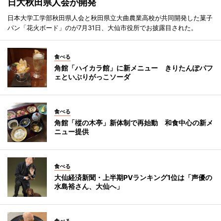
日大秋田県人会が開発
日本大学工学部秋田県人会と秋田県立大曲農業高校が共同開発した菓子
パン「花火ボード」のが7月31日、大仙市役所でお披露目された。
食べる
角館「ハイカラ館」に新メニュー きりたんぽパフ
ェといぶりがっこソーダ
食べる
角館「樅の木亭」新体制で再始動 和食中心の新メ
ニュー提供
食べる
大仙経済新聞・上半期PVランキング1位は「声優の
水島裕さん、大仙へ」