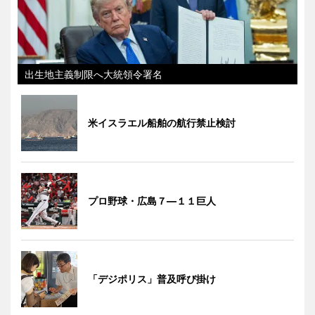
出生地主義制限へ大統領令署名
米イスラエル船舶の航行禁止検討
プロ野球・広島７―１１巨人
「デジポリス」普及呼び掛け