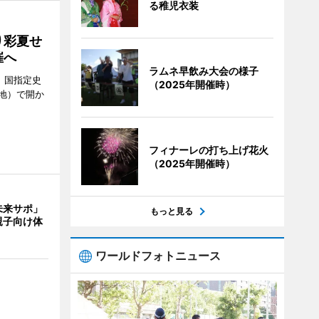
る稚児衣装
り彩夏せ
催へ
ラムネ早飲み大会の様子
、国指定史
（2025年開催時）
地）で開か
フィナーレの打ち上げ花火
（2025年開催時）
未来サポ」
もっと見る
親子向け体
」
ワールドフォトニュース