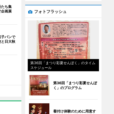
怪たち集
フォトフラッシュ
で企画展
菓子パンで
校と日大秋
第36回「まつり彩夏せんぼく」のタイム
スケジュール
第36回「まつり彩夏せんぼ
く」のプログラム
着付け体験のために用意す