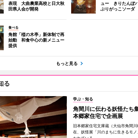
表現 大曲農業高校と日大秋
ュー きりたんぽ
田県人会が開発
ぶりがっこソーダ
食べる
角館「樅の木亭」新体制で再
始動 和食中心の新メニュー
提供
もっと見る
知る
学ぶ・知る
角間川に伝わる妖怪たち
本郷家住宅で企画展
旧本郷家住宅文庫蔵（大仙市角間川
在、妖怪展「川のまちに生きるモノ