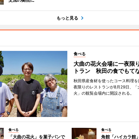
もっと見る
食べる
大曲の花火会場に一夜限
トラン 秋田の食でもて
秋田県産食材を使ったコース料理を
夜限りのレストランが8月29日、「
火」の観覧会場内に開設される。
食べる
食べる
「大曲の花火」を菓子パンで
角館「ハイカラ館