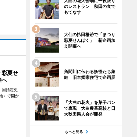
大曲の花火会場に一夜限り
のレストラン 秋田の食で
もてなす
大仙の払田柵跡で「まつり
彩夏せんぼく」 新企画加
え開催へ
角間川に伝わる妖怪たち集
り彩夏せ
結 旧本郷家住宅で企画展
催へ
、国指定史
地）で開か
「大曲の花火」を菓子パン
で表現 大曲農業高校と日
大秋田県人会が開発
もっと見る