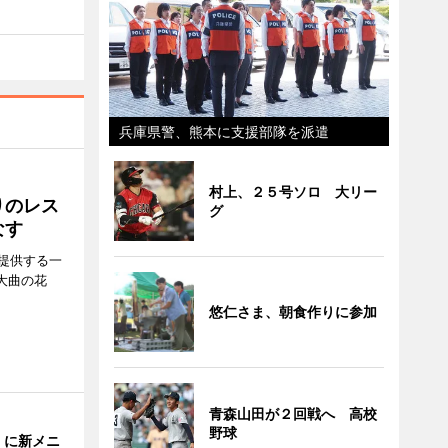
兵庫県警、熊本に支援部隊を派遣
村上、２５号ソロ 大リー
りのレス
グ
なす
提供する一
大曲の花
悠仁さま、朝食作りに参加
青森山田が２回戦へ 高校
野球
」に新メニ