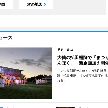
地図
次の地図
ュース
見る・遊ぶ
大仙の払田柵跡で「まつ
んぼく」 新企画加え開
「まつり彩夏せんぼく」が8月15日
跡「払田柵跡」（大仙市払田字仲谷
れる。