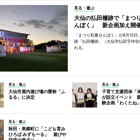
見る・遊ぶ
大仙の払田柵跡で「まつ
んぼく」 新企画加え開
「まつり彩夏せんぼく」が8月15日
跡「払田柵跡」（大仙市払田字仲谷
れる。
見る・遊ぶ
見る・遊ぶ
大仙市屋内遊び場の愛称「ふ
子育て支援団体「
るる」に決定
が設立イベント 
験企画「わくたね
見る・遊ぶ
秋田・美郷町に「こども育み
ひろば みずもーる」 遊びや
交流の拠点に