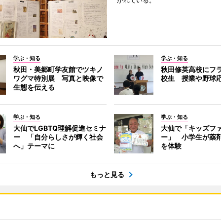
かれている。
学ぶ・知る
学ぶ・知る
秋田・美郷町学友館でツキノ
秋田修英高校にフ
ワグマ特別展 写真と映像で
校生 授業や野球
生態を伝える
学ぶ・知る
学ぶ・知る
大仙でLGBTQ理解促進セミナ
大仙で「キッズフ
ー 「自分らしさが輝く社会
ー」 小学生が薬
へ」テーマに
を体験
もっと見る