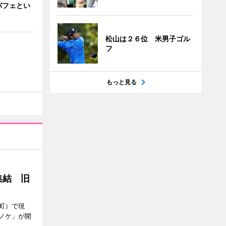
パフェとい
松山は２６位 米男子ゴル
フ
もっと見る
集結 旧
町）で現
ノケ」が開