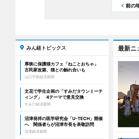
前の
みん経トピックス
最新ニ
厚狭に保護猫カフェ「ねことおちゃ」
古民家改築、猫との触れ合いも
山口宇部経済新聞
文花で学生企画の「すみだタウンミーテ
ィング」 4テーマで意見交換
すみだ経済新聞
沼津発祥の医学研究会「U-TECH」開催
へ 関係者らが沼津市長を表敬訪問
沼津経済新聞