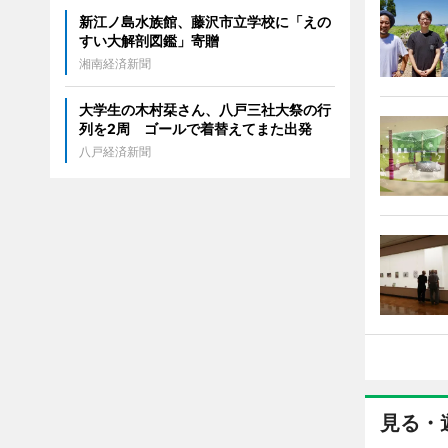
新江ノ島水族館、藤沢市立学校に「えの
すい大解剖図鑑」寄贈
湘南経済新聞
大学生の木村栞さん、八戸三社大祭の行
列を2周 ゴールで着替えてまた出発
八戸経済新聞
見る・