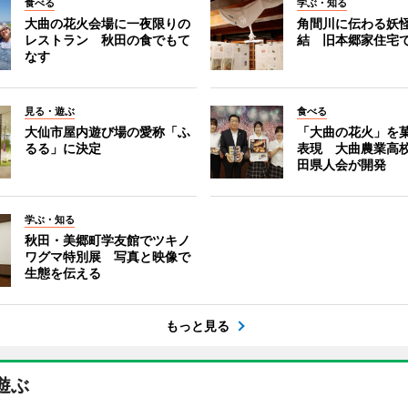
食べる
学ぶ・知る
大曲の花火会場に一夜限りの
角間川に伝わる妖
レストラン 秋田の食でもて
結 旧本郷家住宅
なす
見る・遊ぶ
食べる
大仙市屋内遊び場の愛称「ふ
「大曲の花火」を
るる」に決定
表現 大曲農業高
田県人会が開発
学ぶ・知る
秋田・美郷町学友館でツキノ
ワグマ特別展 写真と映像で
生態を伝える
もっと見る
遊ぶ