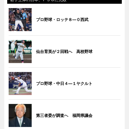
プロ野球・ロッテ８―０西武
仙台育英が２回戦へ 高校野球
プロ野球・中日４―１ヤクルト
第三者委が調査へ 福岡県議会