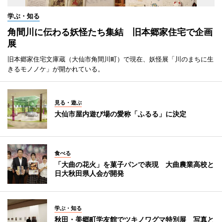
学ぶ・知る
角間川に伝わる妖怪たち集結 旧本郷家住宅で企画
展
旧本郷家住宅文庫蔵（大仙市角間川町）で現在、妖怪展「川のまちに生
きるモノノケ」が開かれている。
見る・遊ぶ
大仙市屋内遊び場の愛称「ふるる」に決定
食べる
「大曲の花火」を菓子パンで表現 大曲農業高校と
日大秋田県人会が開発
学ぶ・知る
秋田・美郷町学友館でツキノワグマ特別展 写真と