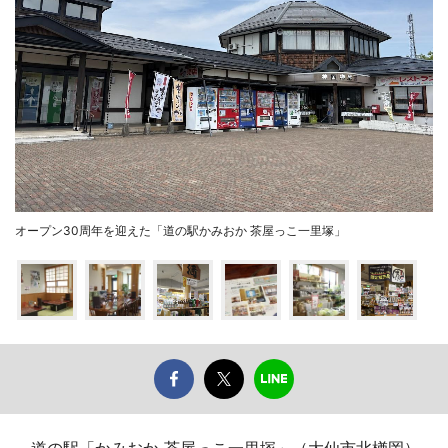
オープン30周年を迎えた「道の駅かみおか 茶屋っこ一里塚」
道の駅「かみおか 茶屋っこ一里塚」（大仙市北楢岡）