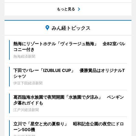
もっと見る
みん経トピックス
熱海にリゾートホテル「ヴィラージュ熱海」 全82室バル
コニー付き
熱海経済新聞
下田でバレー「IZUBLUE CUP」 優勝賞品はオリジナルT
シャツ
伊豆下田経済新聞
葛西臨海水族園で夜間開園「水族園で夕涼み」 ペンギン
夕暮れガイドも
江戸川経済新聞
立川で「星空と光の夏祭り」 昭和記念公園の夜空にドロ
ーン500機