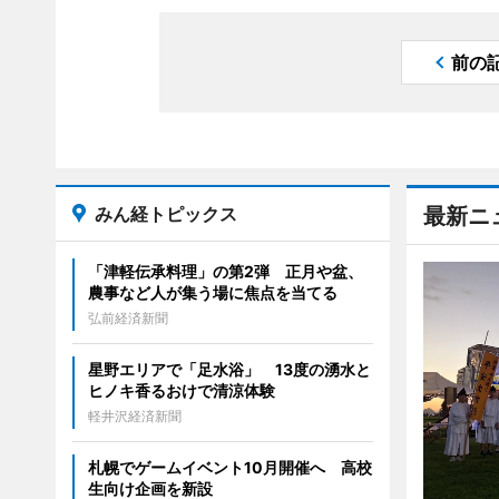
前の
みん経トピックス
最新ニ
「津軽伝承料理」の第2弾 正月や盆、
農事など人が集う場に焦点を当てる
弘前経済新聞
星野エリアで「足水浴」 13度の湧水と
ヒノキ香るおけで清涼体験
軽井沢経済新聞
札幌でゲームイベント10月開催へ 高校
生向け企画を新設