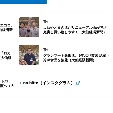
買う
エココ」
よねやとまき店がリニューアル 品ぞろえ
仙経済新
充実し買い物しやすく（大仙経済新聞）
買う
「ロカ
グランマート飯田店、9年ぶり改装 総菜・
（大仙経
冷凍食品を強化（大仙経済新聞）
ットパ
na.bitte（インスタグラム）
演へ（大