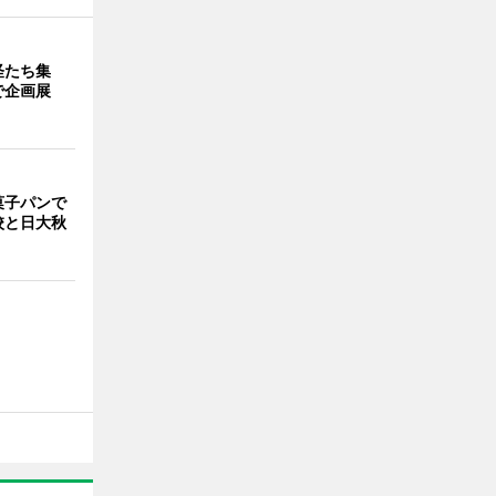
怪たち集
で企画展
菓子パンで
校と日大秋