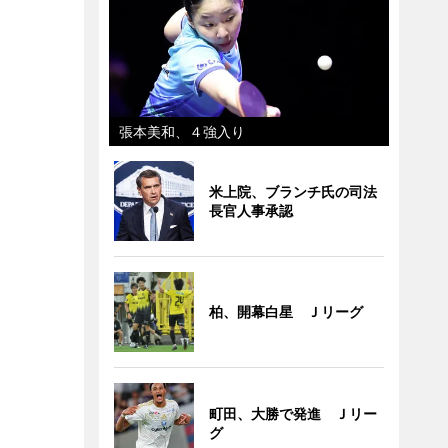
張本美和、４強入り
米上院、ブランチ氏の司法
長官人事承認
柏、開幕白星 Ｊリーグ
町田、大勝で発進 Ｊリー
グ