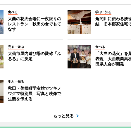
食べる
学ぶ・知る
大曲の花火会場に一夜限りの
角間川に伝わる妖
レストラン 秋田の食でもて
結 旧本郷家住宅
なす
見る・遊ぶ
食べる
大仙市屋内遊び場の愛称「ふ
「大曲の花火」を
るる」に決定
表現 大曲農業高
田県人会が開発
学ぶ・知る
秋田・美郷町学友館でツキノ
ワグマ特別展 写真と映像で
生態を伝える
もっと見る