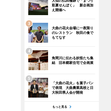
大仙の払田柵跡で「まつり
彩夏せんぼく」 新企画加
え開催へ
大曲の花火会場に一夜限り
のレストラン 秋田の食で
もてなす
角間川に伝わる妖怪たち集
結 旧本郷家住宅で企画展
「大曲の花火」を菓子パン
で表現 大曲農業高校と日
大秋田県人会が開発
もっと見る