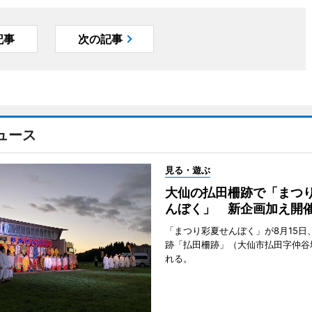
記事
次の記事
ュース
見る・遊ぶ
大仙の払田柵跡で「まつ
んぼく」 新企画加え開
「まつり彩夏せんぼく」が8月15日
跡「払田柵跡」（大仙市払田字仲谷
れる。