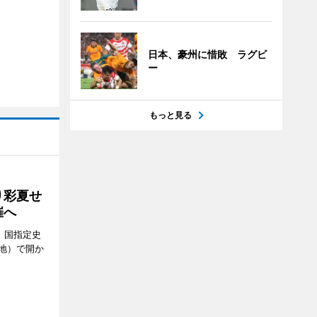
日本、豪州に惜敗 ラグビ
ー
もっと見る
り彩夏せ
催へ
、国指定史
地）で開か