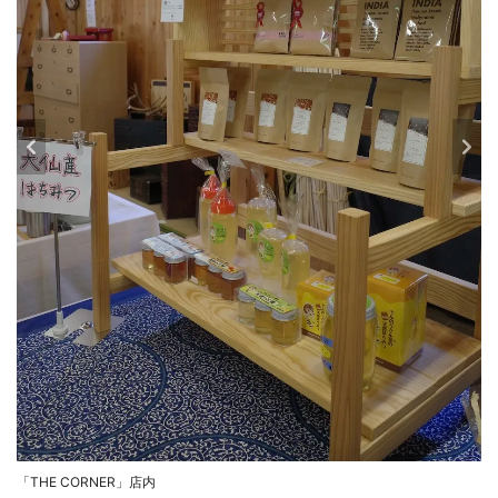
「THE CORNER」店内