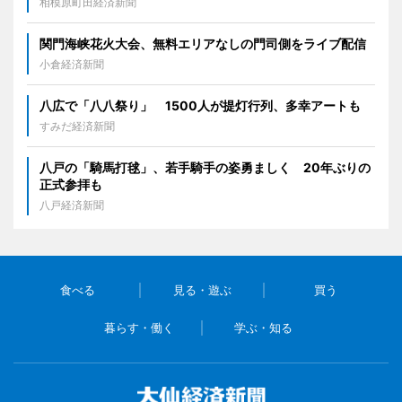
相模原町田経済新聞
関門海峡花火大会、無料エリアなしの門司側をライブ配信
小倉経済新聞
八広で「八八祭り」 1500人が提灯行列、多幸アートも
すみだ経済新聞
八戸の「騎馬打毬」、若手騎手の姿勇ましく 20年ぶりの
正式参拝も
八戸経済新聞
食べる
見る・遊ぶ
買う
暮らす・働く
学ぶ・知る