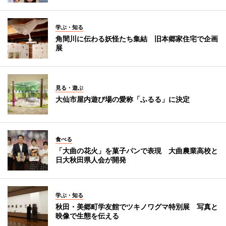
学ぶ・知る
角間川に伝わる妖怪たち集結 旧本郷家住宅で企画
展
見る・遊ぶ
大仙市屋内遊び場の愛称「ふるる」に決定
食べる
「大曲の花火」を菓子パンで表現 大曲農業高校と
日大秋田県人会が開発
学ぶ・知る
秋田・美郷町学友館でツキノワグマ特別展 写真と
映像で生態を伝える