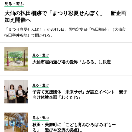
見る・遊ぶ
大仙の払田柵跡で「まつり彩夏せんぼく」 新企画
加え開催へ
「まつり彩夏せんぼく」が8月15日、国指定史跡「払田柵跡」（大仙市
払田字仲谷地）で開かれる。
見る・遊ぶ
大仙市屋内遊び場の愛称「ふるる」に決定
見る・遊ぶ
子育て支援団体「未来サポ」が設立イベント 親子
向け体験企画「わくたね」
見る・遊ぶ
秋田・美郷町に「こども育みひろば みずもー
る」 遊びや交流の拠点に