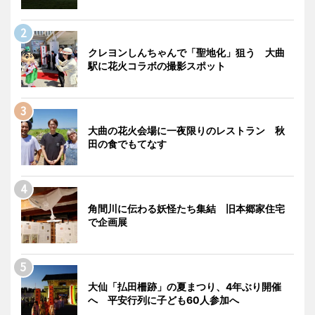
クレヨンしんちゃんで「聖地化」狙う 大曲
駅に花火コラボの撮影スポット
大曲の花火会場に一夜限りのレストラン 秋
田の食でもてなす
角間川に伝わる妖怪たち集結 旧本郷家住宅
で企画展
大仙「払田柵跡」の夏まつり、4年ぶり開催
へ 平安行列に子ども60人参加へ