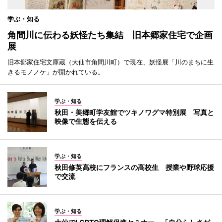
学ぶ・知る
角間川に伝わる妖怪たち集結 旧本郷家住宅で企画
展
旧本郷家住宅文庫蔵（大仙市角間川町）で現在、妖怪展「川のまちに生
きるモノノケ」が開かれている。
学ぶ・知る
秋田・美郷町学友館でツキノワグマ特別展 写真と
映像で生態を伝える
学ぶ・知る
秋田修英高校にフランスの高校生 授業や野球応援
で交流
学ぶ・知る