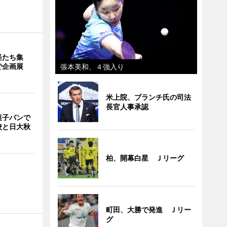
怪たち集
で企画展
張本美和、４強入り
米上院、ブランチ氏の司法
長官人事承認
菓子パンで
校と日大秋
柏、開幕白星 Ｊリーグ
町田、大勝で発進 Ｊリー
グ