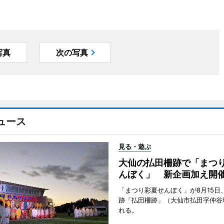
写真
次の写真
ュース
見る・遊ぶ
大仙の払田柵跡で「まつ
んぼく」 新企画加え開
「まつり彩夏せんぼく」が8月15日
跡「払田柵跡」（大仙市払田字仲谷
れる。