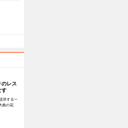
りのレス
なす
提供する一
大曲の花