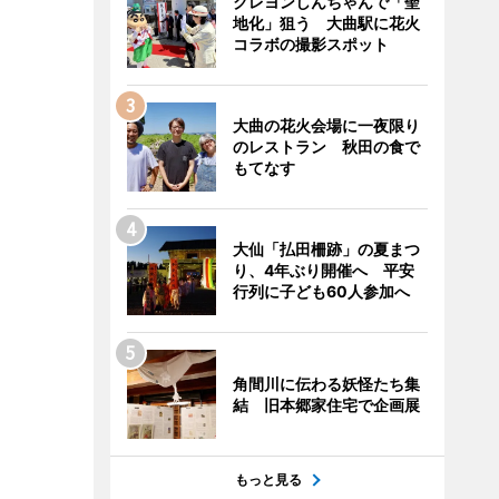
クレヨンしんちゃんで「聖
地化」狙う 大曲駅に花火
コラボの撮影スポット
大曲の花火会場に一夜限り
のレストラン 秋田の食で
もてなす
大仙「払田柵跡」の夏まつ
り、4年ぶり開催へ 平安
行列に子ども60人参加へ
角間川に伝わる妖怪たち集
結 旧本郷家住宅で企画展
もっと見る