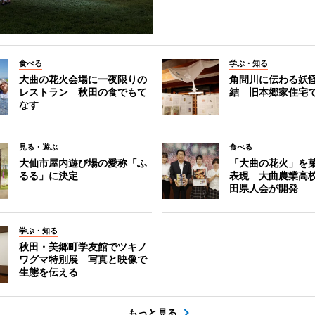
食べる
学ぶ・知る
大曲の花火会場に一夜限りの
角間川に伝わる妖
レストラン 秋田の食でもて
結 旧本郷家住宅
なす
見る・遊ぶ
食べる
大仙市屋内遊び場の愛称「ふ
「大曲の花火」を
るる」に決定
表現 大曲農業高
田県人会が開発
学ぶ・知る
秋田・美郷町学友館でツキノ
ワグマ特別展 写真と映像で
生態を伝える
もっと見る