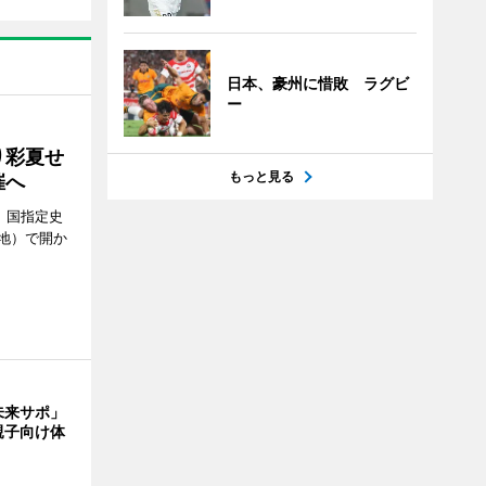
日本、豪州に惜敗 ラグビ
ー
り彩夏せ
もっと見る
催へ
、国指定史
地）で開か
未来サポ」
親子向け体
」