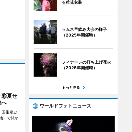
る稚児衣装
ラムネ早飲み大会の様子
（2025年開催時）
フィナーレの打ち上げ花火
（2025年開催時）
もっと見る
り彩夏せ
催へ
ワールドフォトニュース
、国指定史
地）で開か