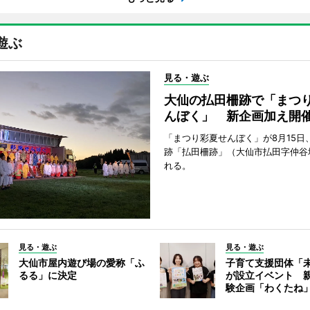
遊ぶ
見る・遊ぶ
大仙の払田柵跡で「まつ
んぼく」 新企画加え開
「まつり彩夏せんぼく」が8月15日
跡「払田柵跡」（大仙市払田字仲谷
れる。
見る・遊ぶ
見る・遊ぶ
大仙市屋内遊び場の愛称「ふ
子育て支援団体「
るる」に決定
が設立イベント 
験企画「わくたね