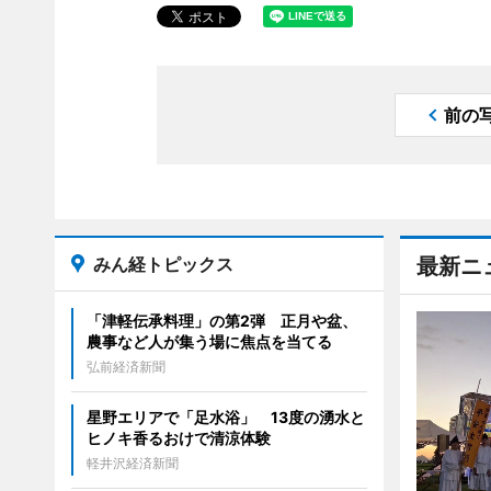
前の
みん経トピックス
最新ニ
「津軽伝承料理」の第2弾 正月や盆、
農事など人が集う場に焦点を当てる
弘前経済新聞
星野エリアで「足水浴」 13度の湧水と
ヒノキ香るおけで清涼体験
軽井沢経済新聞