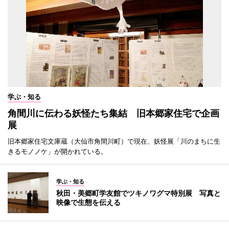
学ぶ・知る
角間川に伝わる妖怪たち集結 旧本郷家住宅で企画
展
旧本郷家住宅文庫蔵（大仙市角間川町）で現在、妖怪展「川のまちに生
きるモノノケ」が開かれている。
学ぶ・知る
秋田・美郷町学友館でツキノワグマ特別展 写真と
映像で生態を伝える