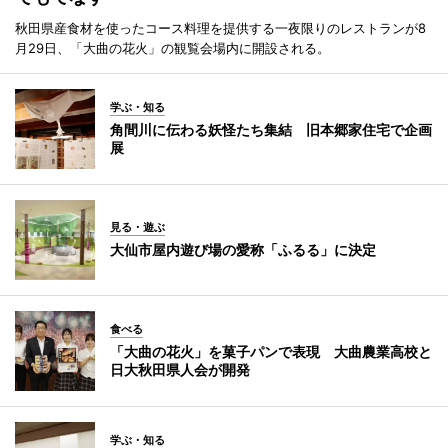
秋田県産食材を使ったコース料理を提供する一夜限りのレストランが8
月29日、「大曲の花火」の観覧会場内に開設される。
学ぶ・知る
角間川に伝わる妖怪たち集結 旧本郷家住宅で企画
展
見る・遊ぶ
大仙市屋内遊び場の愛称「ふるる」に決定
食べる
「大曲の花火」を菓子パンで表現 大曲農業高校と
日大秋田県人会が開発
学ぶ・知る