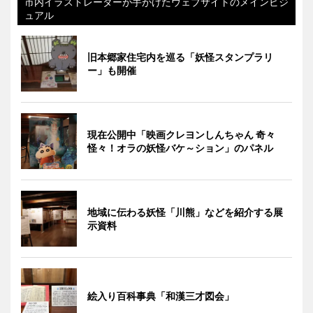
市内イラストレーターが手がけたウェブサイトのメインビジ
ュアル
旧本郷家住宅内を巡る「妖怪スタンプラリ
ー」も開催
現在公開中「映画クレヨンしんちゃん 奇々
怪々！オラの妖怪バケ～ション」のパネル
地域に伝わる妖怪「川熊」などを紹介する展
示資料
絵入り百科事典「和漢三才図会」