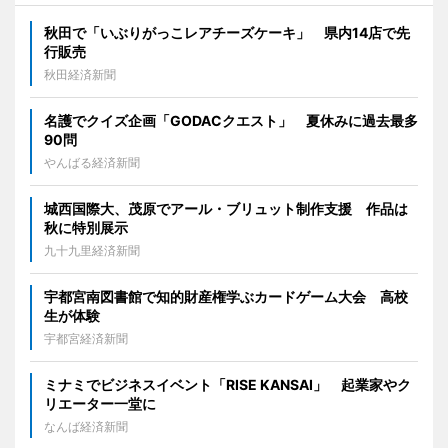
秋田で「いぶりがっこレアチーズケーキ」 県内14店で先
行販売
秋田経済新聞
名護でクイズ企画「GODACクエスト」 夏休みに過去最多
90問
やんばる経済新聞
城西国際大、茂原でアール・ブリュット制作支援 作品は
秋に特別展示
九十九里経済新聞
宇都宮南図書館で知的財産権学ぶカードゲーム大会 高校
生が体験
宇都宮経済新聞
ミナミでビジネスイベント「RISE KANSAI」 起業家やク
リエーター一堂に
なんば経済新聞