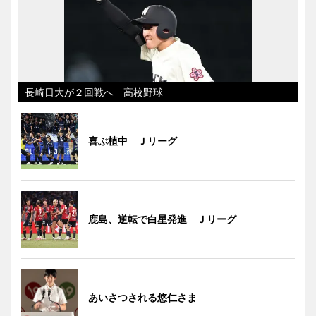
長崎日大が２回戦へ 高校野球
喜ぶ植中 Ｊリーグ
鹿島、逆転で白星発進 Ｊリーグ
あいさつされる悠仁さま