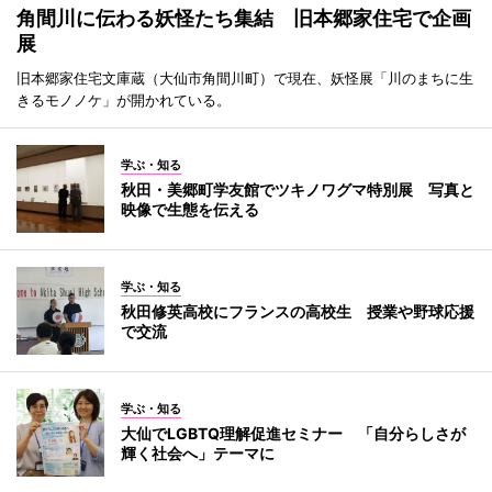
角間川に伝わる妖怪たち集結 旧本郷家住宅で企画
展
旧本郷家住宅文庫蔵（大仙市角間川町）で現在、妖怪展「川のまちに生
きるモノノケ」が開かれている。
学ぶ・知る
秋田・美郷町学友館でツキノワグマ特別展 写真と
映像で生態を伝える
学ぶ・知る
秋田修英高校にフランスの高校生 授業や野球応援
で交流
学ぶ・知る
大仙でLGBTQ理解促進セミナー 「自分らしさが
輝く社会へ」テーマに