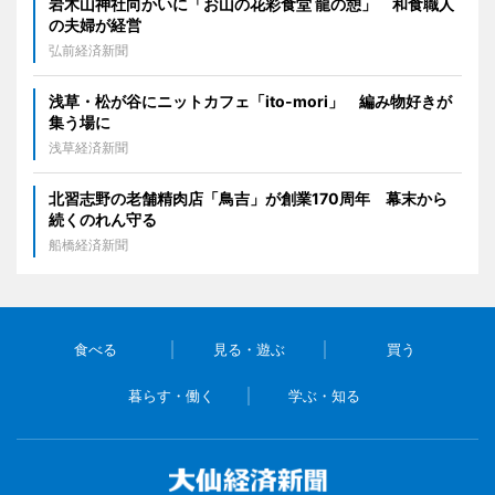
岩木山神社向かいに「お山の花彩食堂 龍の憩」 和食職人
の夫婦が経営
弘前経済新聞
浅草・松が谷にニットカフェ「ito-mori」 編み物好きが
集う場に
浅草経済新聞
北習志野の老舗精肉店「鳥吉」が創業170周年 幕末から
続くのれん守る
船橋経済新聞
食べる
見る・遊ぶ
買う
暮らす・働く
学ぶ・知る