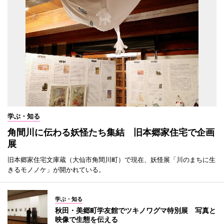
学ぶ・知る
角間川に伝わる妖怪たち集結 旧本郷家住宅で企画
展
旧本郷家住宅文庫蔵（大仙市角間川町）で現在、妖怪展「川のまちに生
きるモノノケ」が開かれている。
学ぶ・知る
秋田・美郷町学友館でツキノワグマ特別展 写真と
映像で生態を伝える