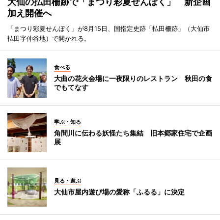
大仙の払田柵跡で「まつり彩夏せんぼく」 新企画
加え開催へ
「まつり彩夏せんぼく」が8月15日、国指定史跡「払田柵跡」（大仙市
払田字仲谷地）で開かれる。
食べる
大曲の花火会場に一夜限りのレストラン 秋田の食
でもてなす
学ぶ・知る
角間川に伝わる妖怪たち集結 旧本郷家住宅で企画
展
見る・遊ぶ
大仙市屋内遊び場の愛称「ふるる」に決定