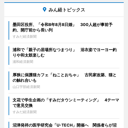
みん経トピックス
墨田区役所、「令和8年8月8日婚」 300人超が事前予
約、開庁前から長い列
すみだ経済新聞
浦和で「親子の居場所なつまつり」 浴衣姿でヨーヨー釣
りや和太鼓楽しむ
浦和経済新聞
厚狭に保護猫カフェ「ねことおちゃ」 古民家改築、猫と
の触れ合いも
山口宇部経済新聞
文花で学生企画の「すみだタウンミーティング」 4テーマ
で意見交換
すみだ経済新聞
沼津発祥の医学研究会「U-TECH」開催へ 関係者らが沼