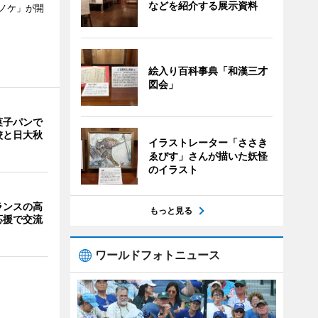
などを紹介する展示資料
ノケ」が開
絵入り百科事典「和漢三才
図会」
菓子パンで
校と日大秋
イラストレーター「ささき
ゑびす」さんが描いた妖怪
のイラスト
ランスの高
もっと見る
応援で交流
ワールドフォトニュース