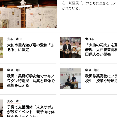
在、妖怪展「川のまちに生きるモノ
かれている。
見る・遊ぶ
食べる
大仙市屋内遊び場の愛称「ふ
「大曲の花火」を
るる」に決定
表現 大曲農業高
田県人会が開発
学ぶ・知る
学ぶ・知る
秋田・美郷町学友館でツキノ
秋田修英高校にフ
ワグマ特別展 写真と映像で
校生 授業や野球
生態を伝える
見る・遊ぶ
子育て支援団体「未来サポ」
が設立イベント 親子向け体
験企画「わくたね」