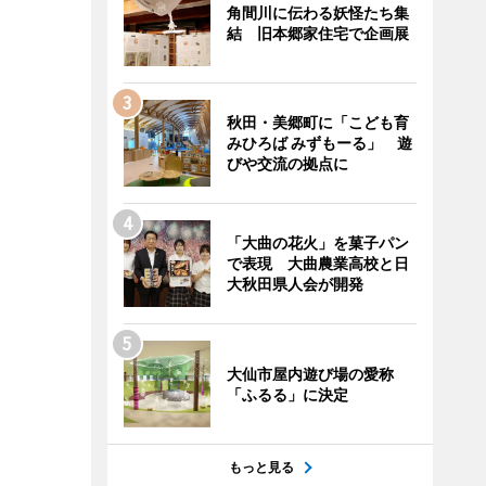
角間川に伝わる妖怪たち集
結 旧本郷家住宅で企画展
秋田・美郷町に「こども育
みひろば みずもーる」 遊
びや交流の拠点に
「大曲の花火」を菓子パン
で表現 大曲農業高校と日
大秋田県人会が開発
大仙市屋内遊び場の愛称
「ふるる」に決定
もっと見る