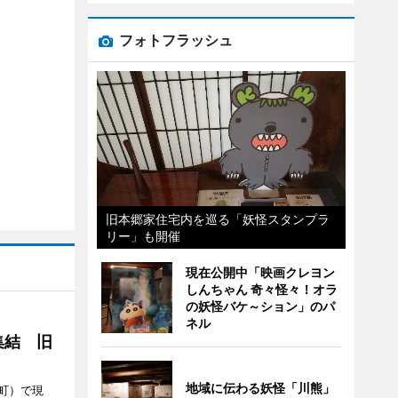
フォトフラッシュ
旧本郷家住宅内を巡る「妖怪スタンプラ
リー」も開催
現在公開中「映画クレヨン
しんちゃん 奇々怪々！オラ
の妖怪バケ～ション」のパ
ネル
集結 旧
地域に伝わる妖怪「川熊」
町）で現