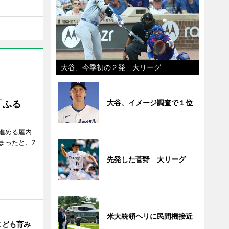
大谷、今季初の２発 大リーグ
大谷、イメージ調査で１位
「ふる
進める屋内
まったと、7
先発した菅野 大リーグ
米大統領ヘリに民間機接近
こども育み