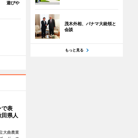
」 遊びや
茂木外相、パナマ大統領と
会談
もっと見る
ンで表
秋田県人
立大曲農業