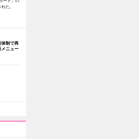
ボード」の
された。
新体制で再
新メニュー