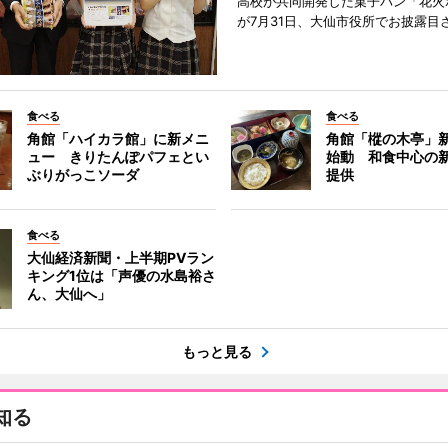
高校が共同開発した菓子パン「花火
が7月31日、大仙市役所でお披露目
食べる
食べる
角館「ハイカラ館」に新メニ
角館「樅の木亭」
ュー きりたんぽパフェとい
始動 和食中心の
ぶりがっこソーダ
提供
食べる
大仙経済新聞・上半期PVラン
キング1位は「声優の水島裕さ
ん、大仙へ」
もっと見る
知る