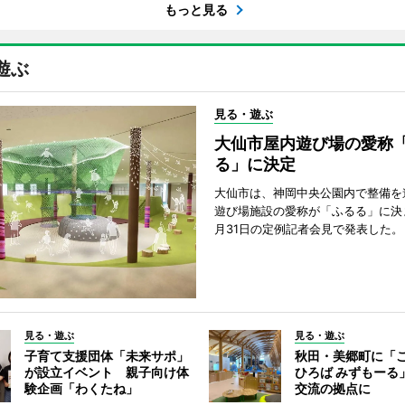
もっと見る
遊ぶ
見る・遊ぶ
大仙市屋内遊び場の愛称
る」に決定
大仙市は、神岡中央公園内で整備を
遊び場施設の愛称が「ふるる」に決
月31日の定例記者会見で発表した。
見る・遊ぶ
見る・遊ぶ
子育て支援団体「未来サポ」
秋田・美郷町に「
が設立イベント 親子向け体
ひろば みずもーる
験企画「わくたね」
交流の拠点に