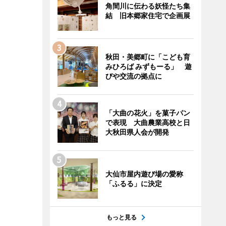
角間川に伝わる妖怪たち集
結 旧本郷家住宅で企画展
秋田・美郷町に「こども育
みひろば みずもーる」 遊
びや交流の拠点に
「大曲の花火」を菓子パン
で表現 大曲農業高校と日
大秋田県人会が開発
大仙市屋内遊び場の愛称
「ふるる」に決定
もっと見る