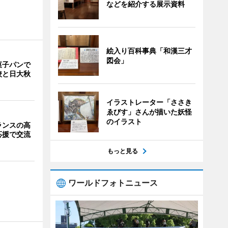
などを紹介する展示資料
絵入り百科事典「和漢三才
図会」
菓子パンで
校と日大秋
イラストレーター「ささき
ゑびす」さんが描いた妖怪
のイラスト
ランスの高
応援で交流
もっと見る
ワールドフォトニュース