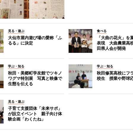
見る・遊ぶ
食べる
大仙市屋内遊び場の愛称「ふ
「大曲の花火」を
るる」に決定
表現 大曲農業高
田県人会が開発
学ぶ・知る
学ぶ・知る
秋田・美郷町学友館でツキノ
秋田修英高校にフ
ワグマ特別展 写真と映像で
校生 授業や野球
生態を伝える
見る・遊ぶ
子育て支援団体「未来サポ」
が設立イベント 親子向け体
験企画「わくたね」