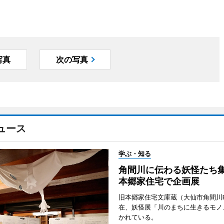
写真
次の写真
ュース
学ぶ・知る
角間川に伝わる妖怪たち
本郷家住宅で企画展
旧本郷家住宅文庫蔵（大仙市角間川
在、妖怪展「川のまちに生きるモノ
かれている。