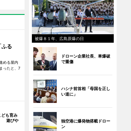
被爆８１年、広島原爆の日
「ふる
ドローン企業社長、車爆破
で重傷
進める屋内
まったと、7
ハシナ前首相「母国を正し
い道に」
こども育み
」 遊びや
独空港に爆発物搭載ドロー
ン