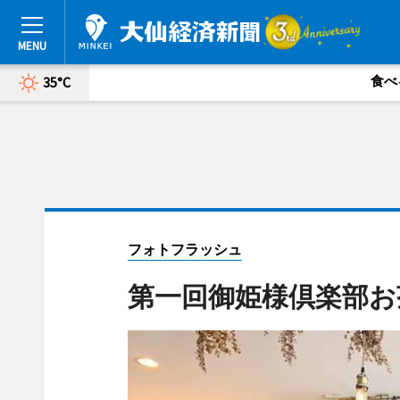
食べ
35°C
フォトフラッシュ
第一回御姫様倶楽部お