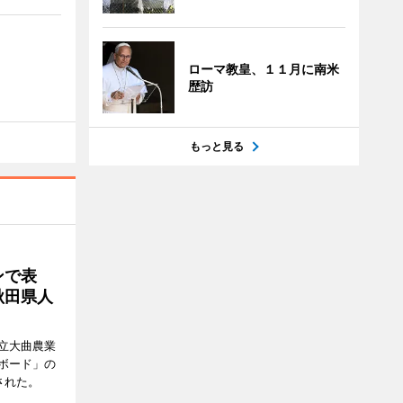
ローマ教皇、１１月に南米
歴訪
もっと見る
ンで表
秋田県人
立大曲農業
ボード」の
された。