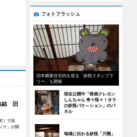
フォトフラッシュ
旧本郷家住宅内を巡る「妖怪スタンプラ
リー」も開催
現在公開中「映画クレヨン
しんちゃん 奇々怪々！オラ
集結 旧
の妖怪バケ～ション」のパ
ネル
町）で現
ノケ」が開
地域に伝わる妖怪「川熊」