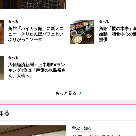
食べる
食べる
角館「ハイカラ館」に新メニ
角館「樅の木亭」
ュー きりたんぽパフェとい
始動 和食中心の
ぶりがっこソーダ
提供
食べる
大仙経済新聞・上半期PVラン
キング1位は「声優の水島裕さ
ん、大仙へ」
もっと見る
知る
学ぶ・知る