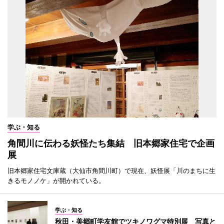
学ぶ・知る
角間川に伝わる妖怪たち集結 旧本郷家住宅で企画
展
旧本郷家住宅文庫蔵（大仙市角間川町）で現在、妖怪展「川のまちに生
きるモノノケ」が開かれている。
学ぶ・知る
秋田・美郷町学友館でツキノワグマ特別展 写真と