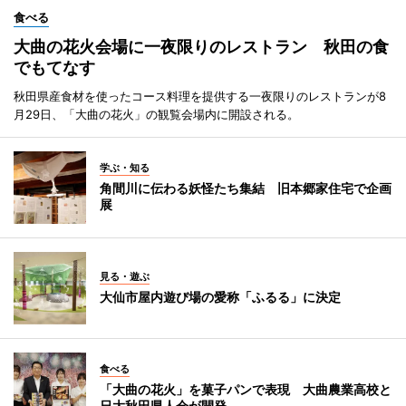
食べる
大曲の花火会場に一夜限りのレストラン 秋田の食
でもてなす
秋田県産食材を使ったコース料理を提供する一夜限りのレストランが8
月29日、「大曲の花火」の観覧会場内に開設される。
学ぶ・知る
角間川に伝わる妖怪たち集結 旧本郷家住宅で企画
展
見る・遊ぶ
大仙市屋内遊び場の愛称「ふるる」に決定
食べる
「大曲の花火」を菓子パンで表現 大曲農業高校と
日大秋田県人会が開発