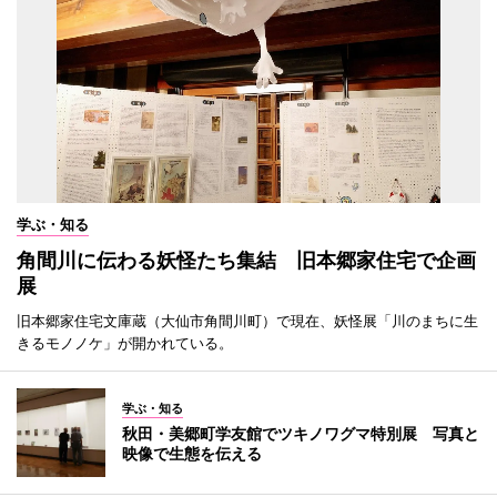
学ぶ・知る
角間川に伝わる妖怪たち集結 旧本郷家住宅で企画
展
旧本郷家住宅文庫蔵（大仙市角間川町）で現在、妖怪展「川のまちに生
きるモノノケ」が開かれている。
学ぶ・知る
秋田・美郷町学友館でツキノワグマ特別展 写真と
映像で生態を伝える