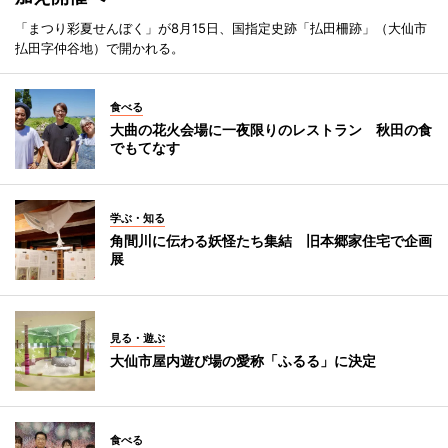
「まつり彩夏せんぼく」が8月15日、国指定史跡「払田柵跡」（大仙市
払田字仲谷地）で開かれる。
食べる
大曲の花火会場に一夜限りのレストラン 秋田の食
でもてなす
学ぶ・知る
角間川に伝わる妖怪たち集結 旧本郷家住宅で企画
展
見る・遊ぶ
大仙市屋内遊び場の愛称「ふるる」に決定
食べる