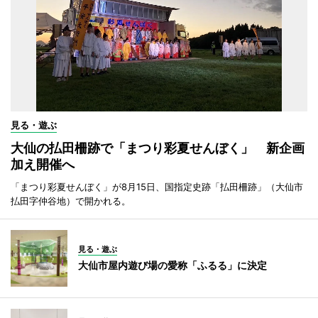
見る・遊ぶ
大仙の払田柵跡で「まつり彩夏せんぼく」 新企画
加え開催へ
「まつり彩夏せんぼく」が8月15日、国指定史跡「払田柵跡」（大仙市
払田字仲谷地）で開かれる。
見る・遊ぶ
大仙市屋内遊び場の愛称「ふるる」に決定