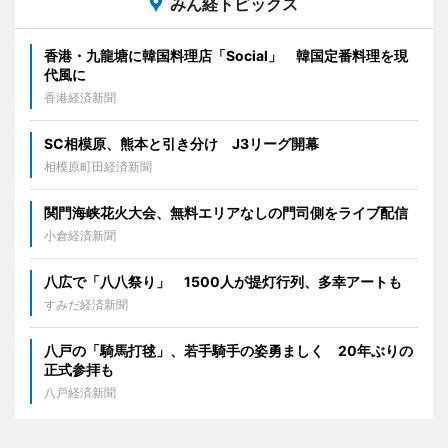
みん経トピックス
香港・九龍塘に韓国料理店「Social」 韓国定番料理を現
代風に
香港経済新聞
SC相模原、熊本と引き分け J3リーグ開幕
相模原町田経済新聞
関門海峡花火大会、無料エリアなしの門司側をライブ配信
小倉経済新聞
八広で「八八祭り」 1500人が提灯行列、多幸アートも
すみだ経済新聞
八戸の「騎馬打毬」、若手騎手の姿勇ましく 20年ぶりの
正式参拝も
八戸経済新聞