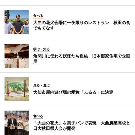
食べる
大曲の花火会場に一夜限りのレストラン 秋田の食
でもてなす
学ぶ・知る
角間川に伝わる妖怪たち集結 旧本郷家住宅で企画
展
見る・遊ぶ
大仙市屋内遊び場の愛称「ふるる」に決定
食べる
「大曲の花火」を菓子パンで表現 大曲農業高校と
日大秋田県人会が開発