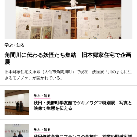
学ぶ・知る
角間川に伝わる妖怪たち集結 旧本郷家住宅で企画
展
旧本郷家住宅文庫蔵（大仙市角間川町）で現在、妖怪展「川のまちに生
きるモノノケ」が開かれている。
学ぶ・知る
秋田・美郷町学友館でツキノワグマ特別展 写真と
映像で生態を伝える
学ぶ・知る
秋田修英高校にフランスの高校生 授業や野球応援