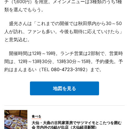
チ（1,600円）を用意。メインメニューは3種類のうち1種
類を選んでもらう。
盛光さんは「これまでの開催では秋田県内から30～50
人が訪れ、ファンも多い。今後も期待に応えていけたら」
と意気込む。
開催時間は12時～19時。ランチ営業は2部制で、営業時
間は、12時～13時30分、13時30分～15時。予約優先。予
約はまんまるい（TEL
080-4723-3192
）まで。
地図を見る
食べる
大仙・大曲の古民家茶房でサツマイモとこたつを囲む
会 市内外の5組が出店（大仙経済新聞）