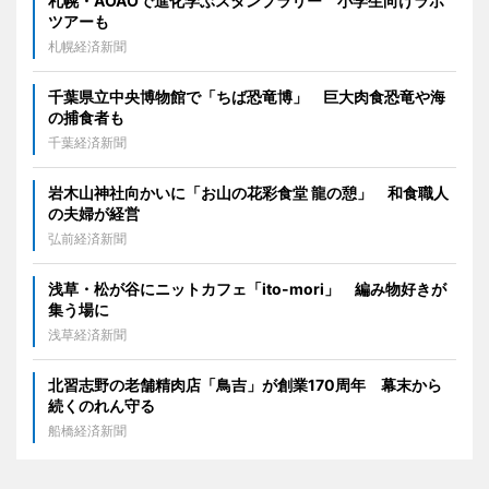
札幌・AOAOで進化学ぶスタンプラリー 小学生向けラボ
ツアーも
札幌経済新聞
千葉県立中央博物館で「ちば恐竜博」 巨大肉食恐竜や海
の捕食者も
千葉経済新聞
岩木山神社向かいに「お山の花彩食堂 龍の憩」 和食職人
の夫婦が経営
弘前経済新聞
浅草・松が谷にニットカフェ「ito-mori」 編み物好きが
集う場に
浅草経済新聞
北習志野の老舗精肉店「鳥吉」が創業170周年 幕末から
続くのれん守る
船橋経済新聞