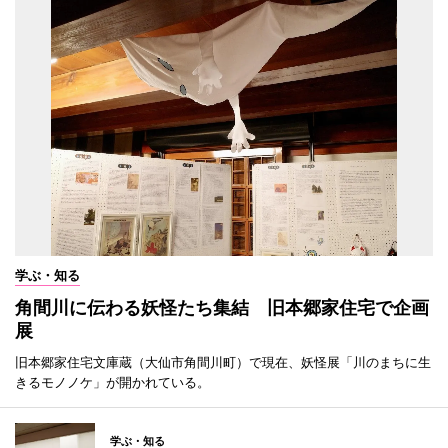
学ぶ・知る
角間川に伝わる妖怪たち集結 旧本郷家住宅で企画
展
旧本郷家住宅文庫蔵（大仙市角間川町）で現在、妖怪展「川のまちに生
きるモノノケ」が開かれている。
学ぶ・知る