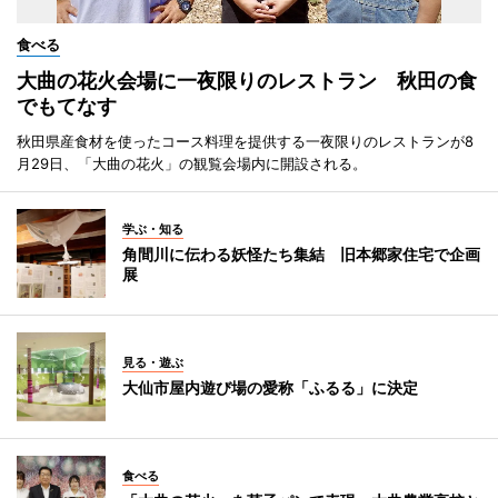
食べる
大曲の花火会場に一夜限りのレストラン 秋田の食
でもてなす
秋田県産食材を使ったコース料理を提供する一夜限りのレストランが8
月29日、「大曲の花火」の観覧会場内に開設される。
学ぶ・知る
角間川に伝わる妖怪たち集結 旧本郷家住宅で企画
展
見る・遊ぶ
大仙市屋内遊び場の愛称「ふるる」に決定
食べる