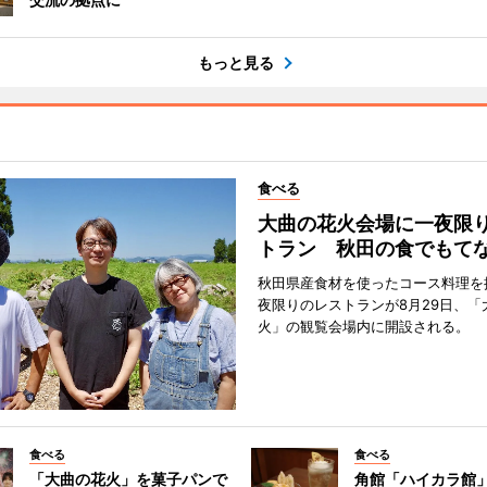
もっと見る
食べる
大曲の花火会場に一夜限
トラン 秋田の食でもて
秋田県産食材を使ったコース料理を
夜限りのレストランが8月29日、「
火」の観覧会場内に開設される。
食べる
食べる
「大曲の花火」を菓子パンで
角館「ハイカラ館