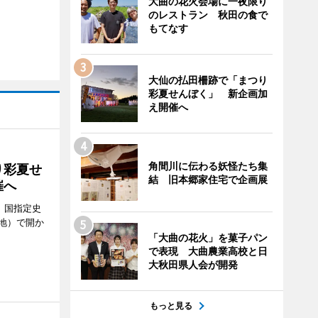
大曲の花火会場に一夜限り
のレストラン 秋田の食で
もてなす
大仙の払田柵跡で「まつり
彩夏せんぼく」 新企画加
え開催へ
角間川に伝わる妖怪たち集
り彩夏せ
結 旧本郷家住宅で企画展
催へ
、国指定史
地）で開か
「大曲の花火」を菓子パン
で表現 大曲農業高校と日
大秋田県人会が開発
もっと見る