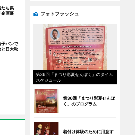
怪たち集
フォトフラッシュ
で企画展
菓子パンで
校と日大秋
第36回「まつり彩夏せんぼく」のタイム
スケジュール
第36回「まつり彩夏せんぼ
く」のプログラム
着付け体験のために用意す