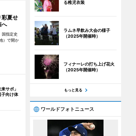
る稚児衣装
り彩夏せ
催へ
ラムネ早飲み大会の様子
、国指定史
（2025年開催時）
地）で開か
フィナーレの打ち上げ花火
（2025年開催時）
未来サポ」
もっと見る
親子向け体
」
ワールドフォトニュース