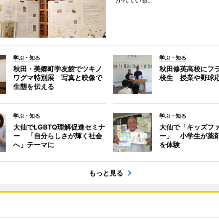
かれている。
学ぶ・知る
学ぶ・知る
秋田・美郷町学友館でツキノ
秋田修英高校にフ
ワグマ特別展 写真と映像で
校生 授業や野球
生態を伝える
学ぶ・知る
学ぶ・知る
大仙でLGBTQ理解促進セミナ
大仙で「キッズフ
ー 「自分らしさが輝く社会
ー」 小学生が薬
へ」テーマに
を体験
もっと見る