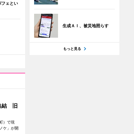
パフェとい
生成ＡＩ、被災地照らす
もっと見る
集結 旧
町）で現
ノケ」が開