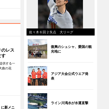
佐々木６回２失点 大リーグ
復興のシュシャ、愛国の観
りのレス
光地に
なす
提供する一
大曲の花
アジア大会公式ウエア発
表
ライン川渇水が水運直撃
」に新メニ