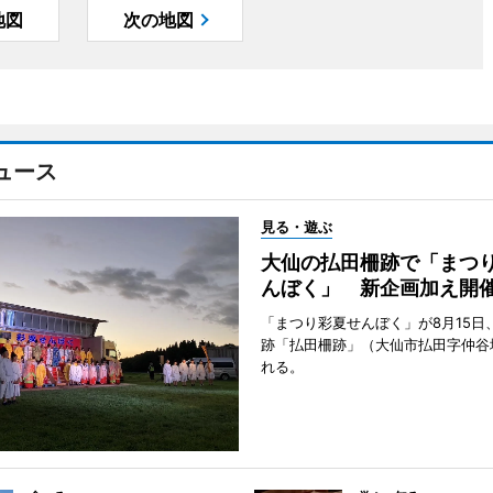
地図
次の地図
ュース
見る・遊ぶ
大仙の払田柵跡で「まつ
んぼく」 新企画加え開
「まつり彩夏せんぼく」が8月15日
跡「払田柵跡」（大仙市払田字仲谷
れる。