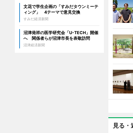
文花で学生企画の「すみだタウンミーテ
ィング」 4テーマで意見交換
すみだ経済新聞
沼津発祥の医学研究会「U-TECH」開催
へ 関係者らが沼津市長を表敬訪問
沼津経済新聞
見る・