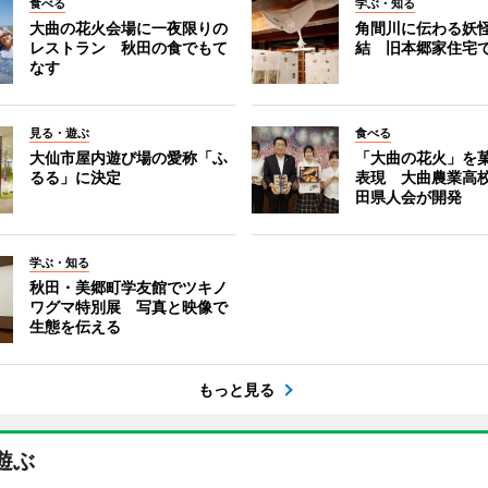
食べる
学ぶ・知る
大曲の花火会場に一夜限りの
角間川に伝わる妖
レストラン 秋田の食でもて
結 旧本郷家住宅
なす
見る・遊ぶ
食べる
大仙市屋内遊び場の愛称「ふ
「大曲の花火」を
るる」に決定
表現 大曲農業高
田県人会が開発
学ぶ・知る
秋田・美郷町学友館でツキノ
ワグマ特別展 写真と映像で
生態を伝える
もっと見る
遊ぶ