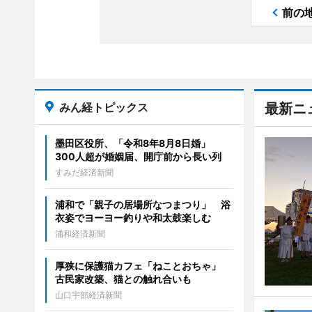
前の
みん経トピックス
最新ニ
墨田区役所、「令和8年8月8日婚」
300人超が婚姻届、開庁前から長い列
すみだ経済新聞
浦和で「親子の居場所なつまつり」 浴
衣姿でヨーヨー釣りや和太鼓楽しむ
浦和経済新聞
厚狭に保護猫カフェ「ねことおちゃ」
古民家改築、猫との触れ合いも
山口宇部経済新聞