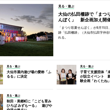
見る・遊ぶ
大仙の払田柵跡で「まつ
んぼく」 新企画加え開
「まつり彩夏せんぼく」が8月15日
跡「払田柵跡」（大仙市払田字仲谷
れる。
見る・遊ぶ
見る・遊ぶ
大仙市屋内遊び場の愛称「ふ
子育て支援団体「
るる」に決定
が設立イベント 
験企画「わくたね
見る・遊ぶ
秋田・美郷町に「こども育み
ひろば みずもーる」 遊びや
交流の拠点に