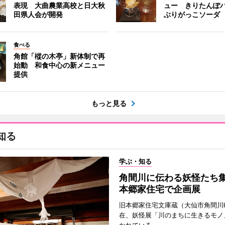
表現 大曲農業高校と日大秋
ュー きりたんぽ
田県人会が開発
ぶりがっこソーダ
食べる
角館「樅の木亭」新体制で再
始動 和食中心の新メニュー
提供
もっと見る
知る
学ぶ・知る
角間川に伝わる妖怪たち
本郷家住宅で企画展
旧本郷家住宅文庫蔵（大仙市角間川
在、妖怪展「川のまちに生きるモノ