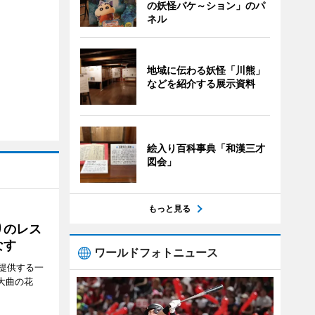
の妖怪バケ～ション」のパ
ネル
地域に伝わる妖怪「川熊」
などを紹介する展示資料
絵入り百科事典「和漢三才
図会」
もっと見る
りのレス
なす
ワールドフォトニュース
提供する一
大曲の花