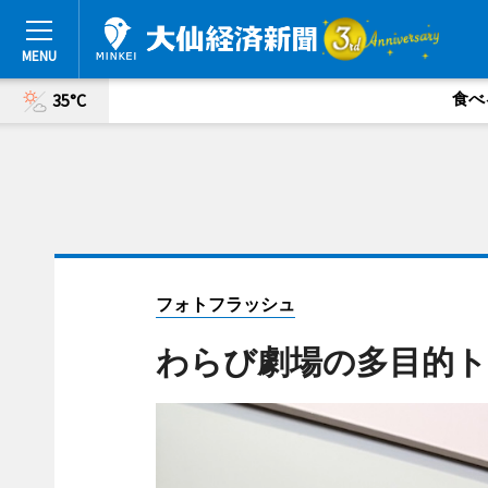
食べ
35°C
フォトフラッシュ
わらび劇場の多目的