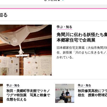
知る
学ぶ・知る
角間川に伝わる妖怪たち
本郷家住宅で企画展
旧本郷家住宅文庫蔵（大仙市角間川
在、妖怪展「川のまちに生きるモノ
かれている。
学ぶ・知る
学ぶ・知る
秋田・美郷町学友館でツキノ
秋田修英高校にフ
ワグマ特別展 写真と映像で
校生 授業や野球
生態を伝える