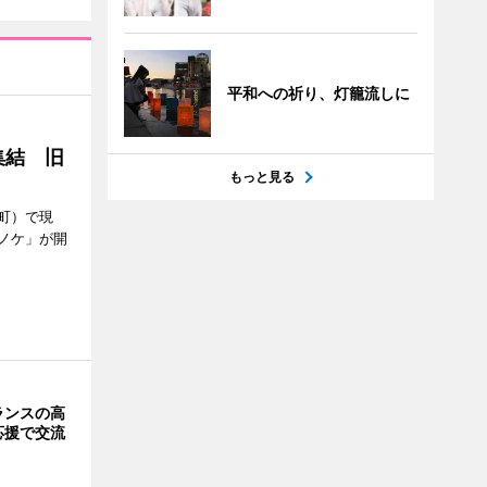
平和への祈り、灯籠流しに
集結 旧
もっと見る
町）で現
ノケ」が開
ランスの高
応援で交流