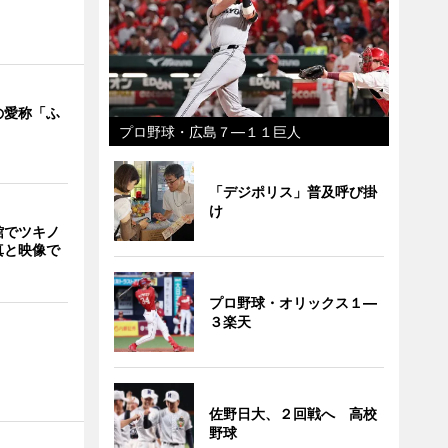
の愛称「ふ
プロ野球・広島７―１１巨人
「デジポリス」普及呼び掛
け
館でツキノ
真と映像で
プロ野球・オリックス１―
３楽天
佐野日大、２回戦へ 高校
野球