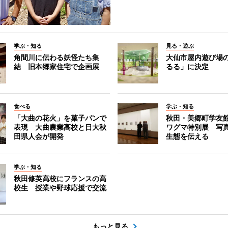
学ぶ・知る
見る・遊ぶ
角間川に伝わる妖怪たち集
大仙市屋内遊び場
結 旧本郷家住宅で企画展
るる」に決定
食べる
学ぶ・知る
「大曲の花火」を菓子パンで
秋田・美郷町学友
表現 大曲農業高校と日大秋
ワグマ特別展 写
田県人会が開発
生態を伝える
学ぶ・知る
秋田修英高校にフランスの高
校生 授業や野球応援で交流
もっと見る