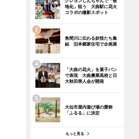
クレヨンしんちゃんで「聖
地化」狙う 大曲駅に花火
コラボの撮影スポット
角間川に伝わる妖怪たち集
結 旧本郷家住宅で企画展
「大曲の花火」を菓子パン
で表現 大曲農業高校と日
大秋田県人会が開発
大仙市屋内遊び場の愛称
「ふるる」に決定
もっと見る