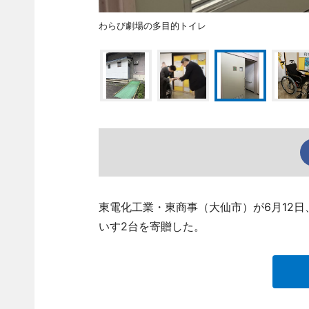
わらび劇場の多目的トイレ
東電化工業・東商事（大仙市）が6月12
いす2台を寄贈した。