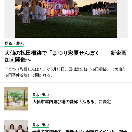
見る・遊ぶ
大仙の払田柵跡で「まつり彩夏せんぼく」 新企画
加え開催へ
「まつり彩夏せんぼく」が8月15日、国指定史跡「払田柵跡」（大仙市
払田字仲谷地）で開かれる。
見る・遊ぶ
大仙市屋内遊び場の愛称「ふるる」に決定
見る・遊ぶ
子育て支援団体「未来サポ」が設立イベント 親子