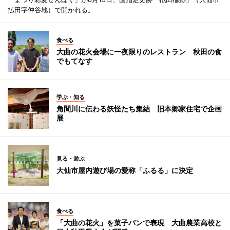
払田字仲谷地）で開かれる。
食べる
大曲の花火会場に一夜限りのレストラン 秋田の食
でもてなす
学ぶ・知る
角間川に伝わる妖怪たち集結 旧本郷家住宅で企画
展
見る・遊ぶ
大仙市屋内遊び場の愛称「ふるる」に決定
食べる
「大曲の花火」を菓子パンで表現 大曲農業高校と