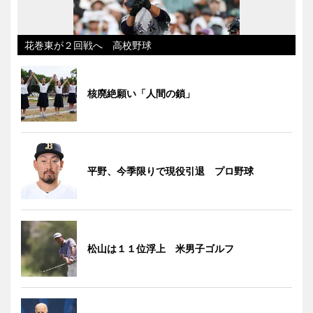
花巻東が２回戦へ 高校野球
核廃絶願い「人間の鎖」
平野、今季限りで現役引退 プロ野球
松山は１１位浮上 米男子ゴルフ