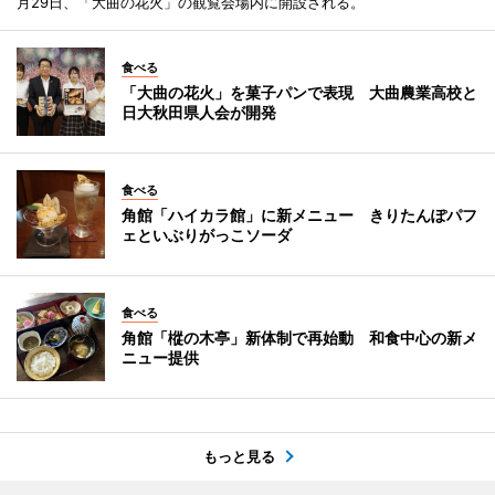
月29日、「大曲の花火」の観覧会場内に開設される。
食べる
「大曲の花火」を菓子パンで表現 大曲農業高校と
日大秋田県人会が開発
食べる
角館「ハイカラ館」に新メニュー きりたんぽパフ
ェといぶりがっこソーダ
食べる
角館「樅の木亭」新体制で再始動 和食中心の新メ
ニュー提供
もっと見る