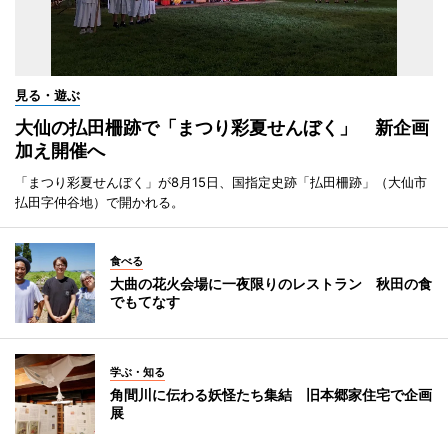
見る・遊ぶ
大仙の払田柵跡で「まつり彩夏せんぼく」 新企画
加え開催へ
「まつり彩夏せんぼく」が8月15日、国指定史跡「払田柵跡」（大仙市
払田字仲谷地）で開かれる。
食べる
大曲の花火会場に一夜限りのレストラン 秋田の食
でもてなす
学ぶ・知る
角間川に伝わる妖怪たち集結 旧本郷家住宅で企画
展