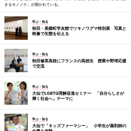
きるモノノケ」が開かれている。
学ぶ・知る
秋田・美郷町学友館でツキノワグマ特別展 写真と
映像で生態を伝える
学ぶ・知る
秋田修英高校にフランスの高校生 授業や野球応援
で交流
学ぶ・知る
大仙でLGBTQ理解促進セミナー 「自分らしさが
輝く社会へ」テーマに
学ぶ・知る
大仙で「キッズファーマシー」 小学生が薬剤師の
仕事を体験