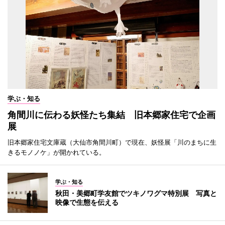
学ぶ・知る
角間川に伝わる妖怪たち集結 旧本郷家住宅で企画
展
旧本郷家住宅文庫蔵（大仙市角間川町）で現在、妖怪展「川のまちに生
きるモノノケ」が開かれている。
学ぶ・知る
秋田・美郷町学友館でツキノワグマ特別展 写真と
映像で生態を伝える