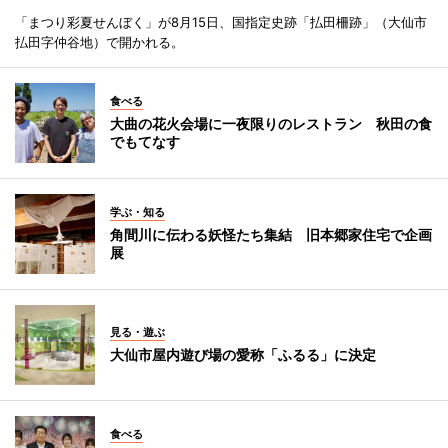
「まつり彩夏せんぼく」が8月15日、国指定史跡「払田柵跡」（大仙市
払田字仲谷地）で開かれる。
食べる
大曲の花火会場に一夜限りのレストラン 秋田の食
でもてなす
学ぶ・知る
角間川に伝わる妖怪たち集結 旧本郷家住宅で企画
展
見る・遊ぶ
大仙市屋内遊び場の愛称「ふるる」に決定
食べる