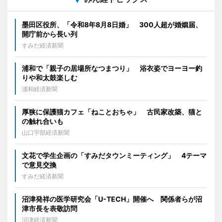
墨田区役所、「令和8年8月8日婚」 300人超が婚姻届、
開庁前から長い列
すみだ経済新聞
浦和で「親子の居場所なつまつり」 浴衣姿でヨーヨー釣
りや和太鼓楽しむ
浦和経済新聞
厚狭に保護猫カフェ「ねことおちゃ」 古民家改築、猫と
の触れ合いも
山口宇部経済新聞
文花で学生企画の「すみだタウンミーティング」 4テーマ
で意見交換
すみだ経済新聞
沼津発祥の医学研究会「U-TECH」開催へ 関係者らが沼
津市長を表敬訪問
沼津経済新聞