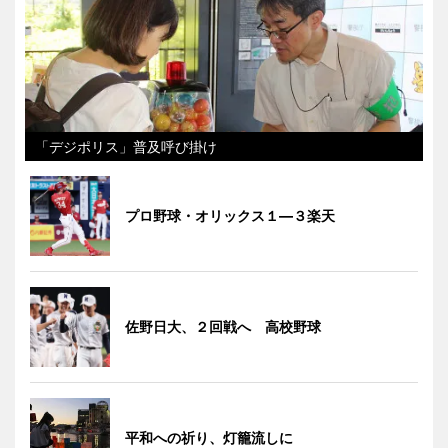
「デジポリス」普及呼び掛け
プロ野球・オリックス１―３楽天
佐野日大、２回戦へ 高校野球
平和への祈り、灯籠流しに