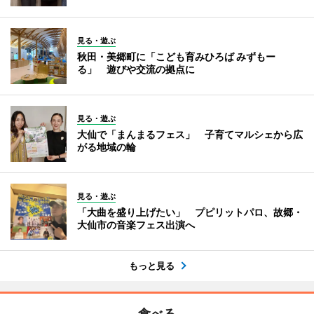
見る・遊ぶ
秋田・美郷町に「こども育みひろば みずもー
る」 遊びや交流の拠点に
見る・遊ぶ
大仙で「まんまるフェス」 子育てマルシェから広
がる地域の輪
見る・遊ぶ
「大曲を盛り上げたい」 プピリットパロ、故郷・
大仙市の音楽フェス出演へ
もっと見る
食べる