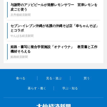
与謝野のアソビビールが発酵レモンサワー 宮津レモンを
皮ごと使う
京丹後経済新聞
セブン‐イレブン沖縄が名護の沖縄そば店「幸ちゃんそば」
とコラボ
やんばる経済新聞
姫路・書写に複合学習施設「オティウナ」 教育書と工作
機材そろえる
姫路経済新聞
食べる
見る・遊ぶ
買う
暮らす・働く
学ぶ・知る