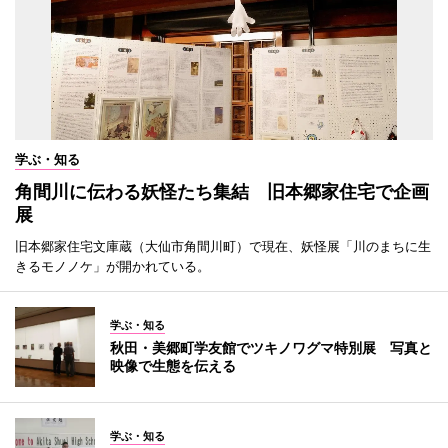
学ぶ・知る
角間川に伝わる妖怪たち集結 旧本郷家住宅で企画
展
旧本郷家住宅文庫蔵（大仙市角間川町）で現在、妖怪展「川のまちに生
きるモノノケ」が開かれている。
学ぶ・知る
秋田・美郷町学友館でツキノワグマ特別展 写真と
映像で生態を伝える
学ぶ・知る