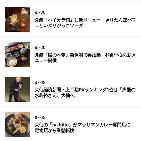
食べる
角館「ハイカラ館」に新メニュー きりたんぽパフ
ェといぶりがっこソーダ
食べる
角館「樅の木亭」新体制で再始動 和食中心の新メ
ニュー提供
食べる
大仙経済新聞・上半期PVランキング1位は「声優の
水島裕さん、大仙へ」
食べる
大仙の「na.bitte」がマッサマンカレー専門店に
定食店から業態転換