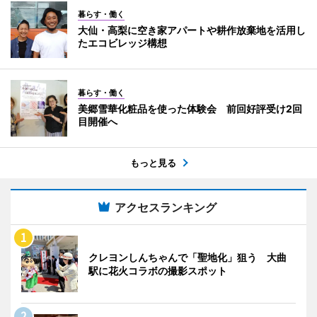
暮らす・働く
大仙・高梨に空き家アパートや耕作放棄地を活用し
たエコビレッジ構想
暮らす・働く
美郷雪華化粧品を使った体験会 前回好評受け2回
目開催へ
もっと見る
アクセスランキング
クレヨンしんちゃんで「聖地化」狙う 大曲
駅に花火コラボの撮影スポット