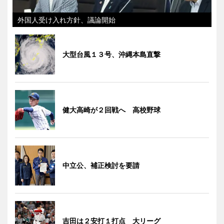
外国人受け入れ方針、議論開始
大型台風１３号、沖縄本島直撃
健大高崎が２回戦へ 高校野球
中立公、補正検討を要請
吉田は２安打１打点 大リーグ