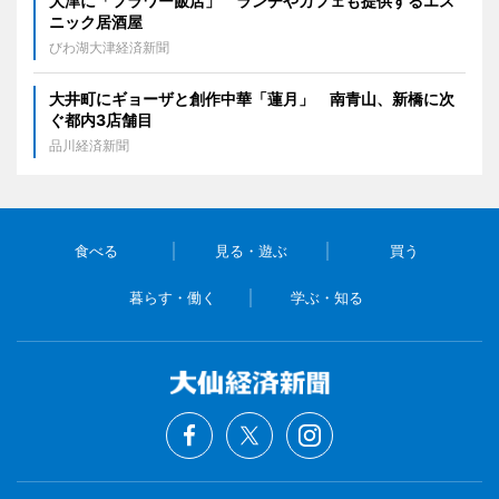
大津に「フラワー飯店」 ランチやカフェも提供するエス
ニック居酒屋
びわ湖大津経済新聞
大井町にギョーザと創作中華「蓮月」 南青山、新橋に次
ぐ都内3店舗目
品川経済新聞
食べる
見る・遊ぶ
買う
暮らす・働く
学ぶ・知る