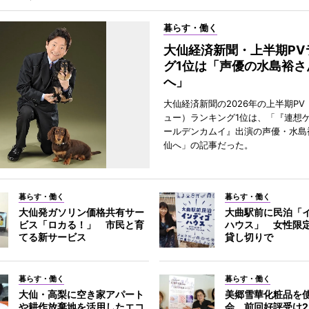
暮らす・働く
大仙経済新聞・上半期PV
グ1位は「声優の水島裕さ
へ」
大仙経済新聞の2026年の上半期PV
ュー）ランキング1位は、「『連想
ールデンカムイ』出演の声優・水島
仙へ」の記事だった。
暮らす・働く
暮らす・働く
大仙発ガソリン価格共有サー
大曲駅前に民泊「
ビス「ロカる！」 市民と育
ハウス」 女性限定
てる新サービス
貸し切りで
暮らす・働く
暮らす・働く
大仙・高梨に空き家アパート
美郷雪華化粧品を
や耕作放棄地を活用したエコ
会 前回好評受け