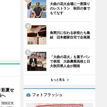
大曲の花火会場に一夜限り
のレストラン 秋田の食で
もてなす
角間川に伝わる妖怪たち集
結 旧本郷家住宅で企画展
「大曲の花火」を菓子パン
で表現 大曲農業高校と日
大秋田県人会が開発
もっと見る
り彩夏せ
フォトフラッシュ
催へ
、国指定史