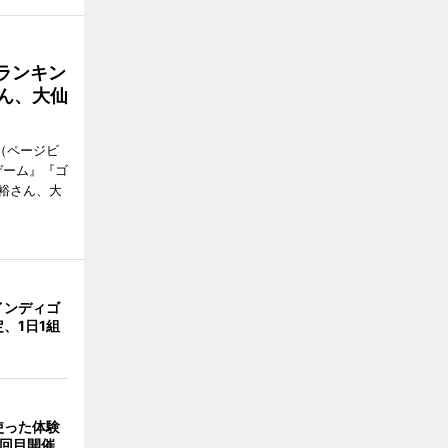
ランキン
ん、大仙
（ページビ
ゲーム』『ゴ
裕さん、大
インディゴ
、1日1組
使った体験
2回目開催