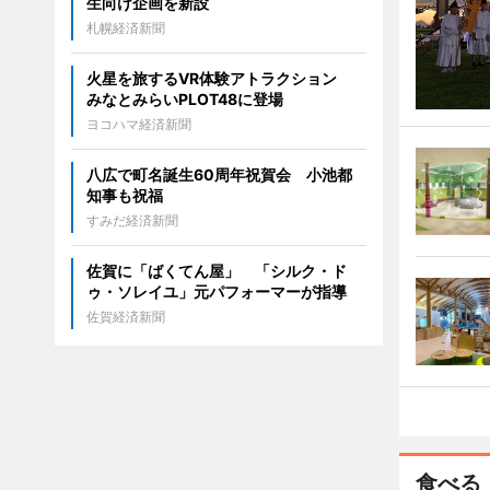
生向け企画を新設
札幌経済新聞
火星を旅するVR体験アトラクション
みなとみらいPLOT48に登場
ヨコハマ経済新聞
八広で町名誕生60周年祝賀会 小池都
知事も祝福
すみだ経済新聞
佐賀に「ばくてん屋」 「シルク・ド
ゥ・ソレイユ」元パフォーマーが指導
佐賀経済新聞
食べる