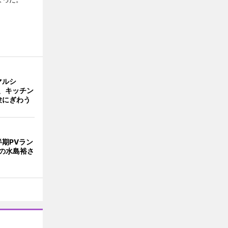
マルシ
場、キッチン
験にぎわう
期PVラン
の水島裕さ