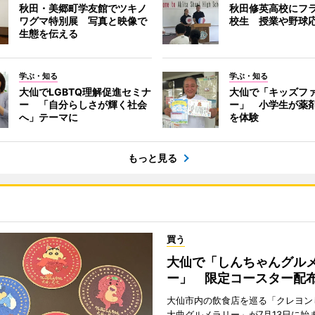
秋田・美郷町学友館でツキノ
秋田修英高校にフ
ワグマ特別展 写真と映像で
校生 授業や野球
生態を伝える
学ぶ・知る
学ぶ・知る
大仙でLGBTQ理解促進セミナ
大仙で「キッズフ
ー 「自分らしさが輝く社会
ー」 小学生が薬
へ」テーマに
を体験
もっと見る
買う
大仙で「しんちゃんグル
ー」 限定コースター配
大仙市内の飲食店を巡る「クレヨン
大曲グルメラリー」が7月13日に始