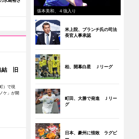
の水島裕さ
張本美和、４強入り
米上院、ブランチ氏の司法
長官人事承認
柏、開幕白星 Ｊリーグ
集結 旧
町）で現
ノケ」が開
町田、大勝で発進 Ｊリー
グ
日本、豪州に惜敗 ラグビ
ー