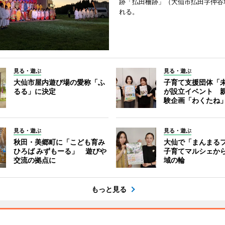
跡「払田柵跡」（大仙市払田字仲谷
れる。
見る・遊ぶ
見る・遊ぶ
大仙市屋内遊び場の愛称「ふ
子育て支援団体「
るる」に決定
が設立イベント 
験企画「わくたね
見る・遊ぶ
見る・遊ぶ
秋田・美郷町に「こども育み
大仙で「まんまる
ひろば みずもーる」 遊びや
子育てマルシェか
交流の拠点に
域の輪
もっと見る