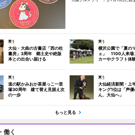
買う
買う
大仙・大曲の古書店「西の杜
横沢公園で「夏の
書房」3周年 郷土史や絶版
ェ」 1100人来
本との出合い届ける
カーやクラフト体
買う
買う
道の駅かみおか茶屋っこ一里
大仙経済新聞・上半
塚30周年 建て替え見据え次
キング1位は「声優
の一歩
ん、大仙へ」
もっと見る
・働く