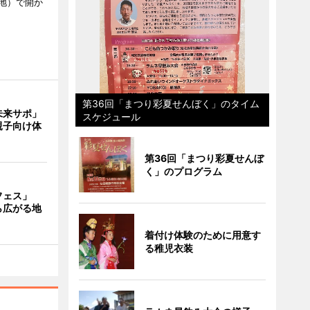
地）で開か
第36回「まつり彩夏せんぼく」のタイム
未来サポ」
スケジュール
親子向け体
」
第36回「まつり彩夏せんぼ
く」のプログラム
フェス」
ら広がる地
着付け体験のために用意す
る稚児衣装