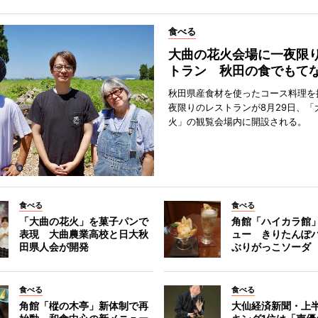
食べる
大曲の花火会場に一夜限
トラン 秋田の食でもて
秋田県産食材を使ったコース料理を
夜限りのレストランが8月29日、「
火」の観覧会場内に開設される。
食べる
食べる
「大曲の花火」を菓子パンで
角館「ハイカラ館
表現 大曲農業高校と日大秋
ュー きりたんぽ
田県人会が開発
ぶりがっこソーダ
食べる
食べる
角館「樅の木亭」新体制で再
大仙経済新聞・上半