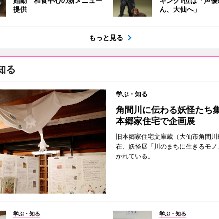
始動 和食中心の新メニュー
キング1位は「声優
提供
ん、大仙へ」
もっと見る
知る
学ぶ・知る
角間川に伝わる妖怪たち
本郷家住宅で企画展
旧本郷家住宅文庫蔵（大仙市角間川
在、妖怪展「川のまちに生きるモノ
かれている。
学ぶ・知る
学ぶ・知る